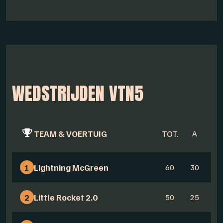
WEDSTRIJDEN VTN5
TEAM & VOERTUIG
TOT.
A
B
1
Lightning McGreen
60
30
3
2
Little Rocket 2.0
50
25
2