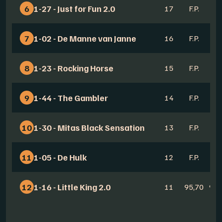
6
1-27 - Just for Fun 2.0
17
F.P.
-
7
1-02 - De Manne van Janne
16
F.P.
-
8
1-23 - Rocking Horse
15
F.P.
-
9
1-44 - The Gambler
14
F.P.
-
10
1-30 - Mitas Black Sensation
13
F.P.
-
11
1-05 - De Hulk
12
F.P.
-
12
1-16 - Little King 2.0
11
95,70
99,