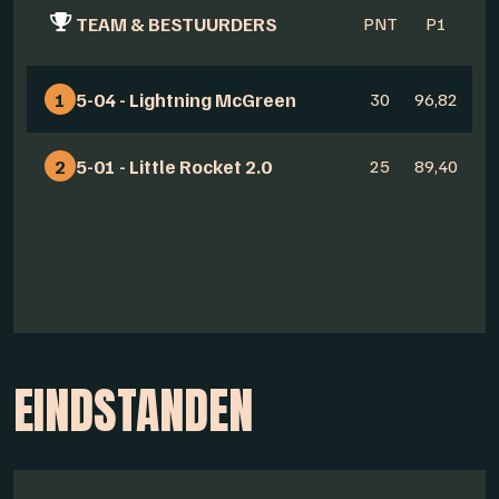
TEAM & BESTUURDERS
PNT
P1
1
5-04 - Lightning McGreen
30
96,82
2
5-01 - Little Rocket 2.0
25
89,40
EINDSTANDEN