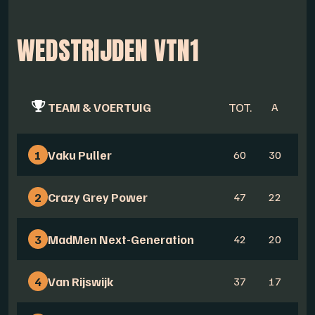
WEDSTRIJDEN VTN1
TEAM & VOERTUIG
TOT.
A
B
1
Vaku Puller
60
30
3
2
Crazy Grey Power
47
22
2
3
MadMen Next-Generation
42
20
2
4
Van Rijswijk
37
17
2