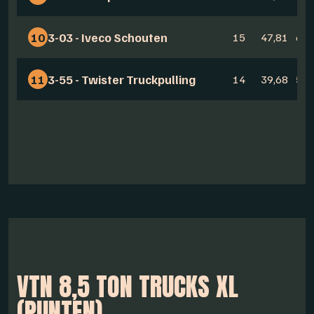
10
3-03 - Iveco Schouten
15
47,81
67,
11
3-55 - Twister Truckpulling
14
39,68
59,
VTN 8,5 TON TRUCKS XL
(PUNTEN)