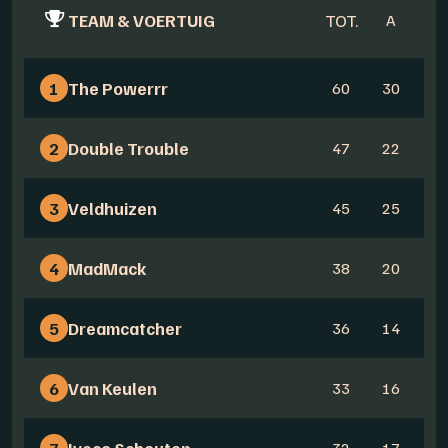
TEAM & VOERTUIG
TOT.
A
B
1
The Powerrr
60
30
3
2
Double Trouble
47
22
2
3
Veldhuizen
45
25
2
4
MadMack
38
20
1
5
Dreamcatcher
36
14
2
6
Van Keulen
33
16
1
7
Iveco Schouten
32
17
1