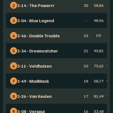
2
3-14 - The Powerrr
30
58,86
F.P
3
3-04 - Blue Legend
-
98,96
F.P
4
3-46 - Double Trouble
25
F.P.
-
5
3-34 - Dreamcatcher
22
95,82
-
6
3-11 - Veldhuizen
20
75,62
94,
7
3-49 - MadMack
18
58,77
90,
8
3-26 - Van Keulen
17
81,49
78,
9
3-08 - Verspui
16
53,48
77,