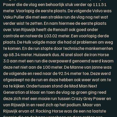
Power die de vlag een behoorlijk stuk verder op 111.51
meter. Voorlopig de eerste plaats. De volgende Volvo was
Vaku Puller die met een strakke run de vlag nog net wat
verder wist te zetten. En nam hiermee de eerste plaats
over. Van Rijswijk heeft de Renault ook goed onder
controle en noteerde 103.02 meter. Een voorlopig derde
plaats. De Hulk volgde maar die had al problemen om weg
te komen. En de run stopte door technische mankementen
op 68.34 meter. Huiswerk dus. Al snel sloot de Iron Horse
3.0 aan met een run die overpowerd genoemd werd kwam
deze net niet aan de 100 meter. De Manne van Janne was
de volgende en reed naar de 92.54 meter toe. Deze werd
afgesleept na de run en deze hebben ook weer wat om te
na te kijken. Ondertussen stond de Mad Man Next
Generation al klaar en toen de vlag op groen ging reed
deze zich met een mooie run tussen Crazy Grey Power en
van Rijswijk in en reed zich op het podium. Maar van
Rijswijk ervan af. Rocking Horse was de een na laatste
Scania die op de baan verscheen en deze zetten een