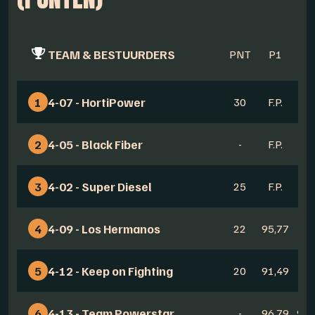
TEAM & BESTUURDERS
PNT
P1
P
1
4-07 - HortiPower
30
F.P.
-
2
4-05 - Black Fiber
-
F.P.
-
3
4-02 - Super Diesel
25
F.P.
-
4
4-09 - Los Hermanos
22
95,77
F.P
5
4-12 - Keep on Fighting
20
91,49
F.P
6
4-13 - Team Powerstar
-
96,79
97,