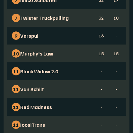
7
Twister Truckpulling
32
18
1
9
Verspui
16
-
1
10
Murphy's Law
15
15
-
11
Black Widow 2.0
-
-
-
11
Van Schilt
-
-
-
11
Red Madness
-
-
-
11
JoosiTrans
-
-
-