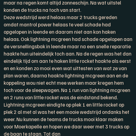
maar na regen komt altijd zonneschijn. Na wat uitstel
konden de trucks na toch van start.
Deze wedstrijd werd helaas maar 2 trucks gereden
omdat mantrol power helaas te veel schade had
opgelopen in leende en daarom niet aan kon haken
helaas. Ook lightning mcgreen had schade opgelopen aan
de versnellingsbak in leende maar na een snelle reparatie
haakte hun uiteindelijk toch aan. Na de regen was het dan
eindelijk tijd om aan te haken little rocket haakte als eerst
en en konden zo mooi even wat uittesten van wat ze van
plan waren, daarna haakte lightning mcgreen aan en de
koppeling wou niet echt mee werken maar kregen hem
toch voor de sleepwagen. Na 1 run van lightning mcgreen
en 2 runs van little rocket was de eindstand bekend.
Lightning mcgreen eindigte op plek 1 en little rocket op
plek 2 al met al was het een mooie wedstrijd ondanks het
weer. Nu kunnen de teams de trucks mooi klaar maken
voor Moerkapelle en hopen we daar weer met 3 trucks op
de baan te staan. Tot dan