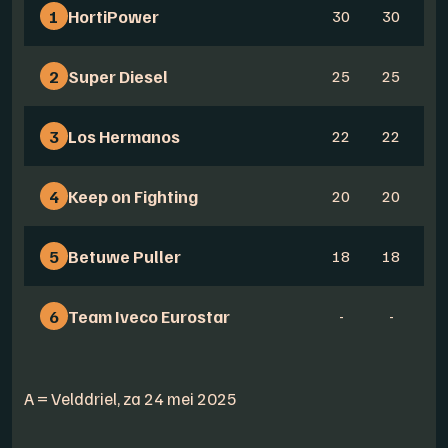
1
HortiPower
30
30
2
Super Diesel
25
25
3
Los Hermanos
22
22
4
Keep on Fighting
20
20
5
Betuwe Puller
18
18
6
Team Iveco Eurostar
-
-
A = Velddriel, za 24 mei 2025