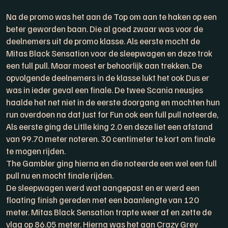
Na de promo was het aan de Top om aan te haken op een
beter geworden baan. Die al goed zwaar was voor de
deelnemers uit de promo klasse. Als eerste mocht de
Mitas Black Sensation voor de sleepwagen en deze trok
een full pull. Maar moest er behoorlijk aan trekken. De
opvolgende deelnemers in de klasse lukt het ook Dus er
was in ieder geval een finale. De twee Scania neusjes
haalde het net niet in de eerste doorgang en mochten hun
run overdoen na dat Just for Fun ook een full pull noteerde,
Als eerste ging de Litlle king 2.0 en deze liet een afstand
van 99.70 meter noteren. 30 centimeter te kort om finale
te mogen rijden.
The Gambler ging hierna en die noteerde een wel een full
pull nu en mocht finale rijden.
De sleepwagen werd wat aangepast en er werd een
floating finish gereden met een baanlengte van 120
meter. Mitas Black Sensation trapte weer af en zette de
vlag op 86.05 meter. Hierna was het aan Crazy Grey