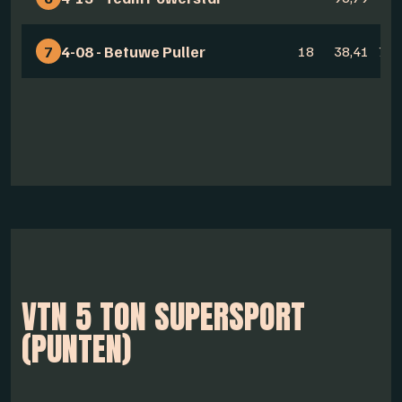
7
4-08 - Betuwe Puller
18
38,41
77,
VTN 5 TON SUPERSPORT
(PUNTEN)