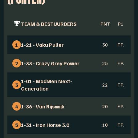
TEAM & BESTUURDERS
PNT
P1
P
1
1-21 - Vaku Puller
30
F.P.
-
2
1-33 - Crazy Grey Power
25
F.P.
-
1-01 - MadMen Next-
3
22
F.P.
-
Generation
4
1-36 - Van Rijswijk
20
F.P.
-
5
1-31 - Iron Horse 3.0
18
F.P.
-