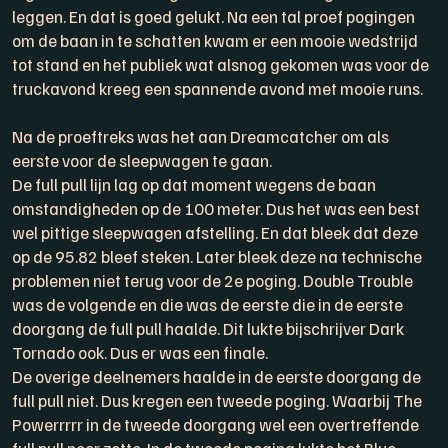
leggen. En dat is goed gelukt. Na een tal proef pogingen
om de baan in te schatten kwam er een mooie wedstrijd
tot stand en het publiek wat alsnog gekomen was voor de
truckavond kreeg een spannende avond met mooie runs.
Na de proeftreks was het aan Dreamcatcher om als
eerste voor de sleepwagen te gaan.
De full pull lijn lag op dat moment wegens de baan
omstandigheden op de 100 meter. Dus het was een best
wel pittige sleepwagen afstelling. En dat bleek dat deze
op de 95.82 bleef steken. Later bleek deze na technische
problemen niet terug voor de 2e poging. Double Trouble
was de volgende en die was de eerste die in de eerste
doorgang de full pull haalde. Dit lukte bijschrijver Dark
Tornado ook. Dus er was een finale.
De overige deelnemers haalde in de eerste doorgang de
full pull niet. Dus kregen een tweede poging. Waarbij The
Powerrrrr in de tweede doorgang wel een overtreffende
full pull neer zette. In de tweede poging lukte het Blue