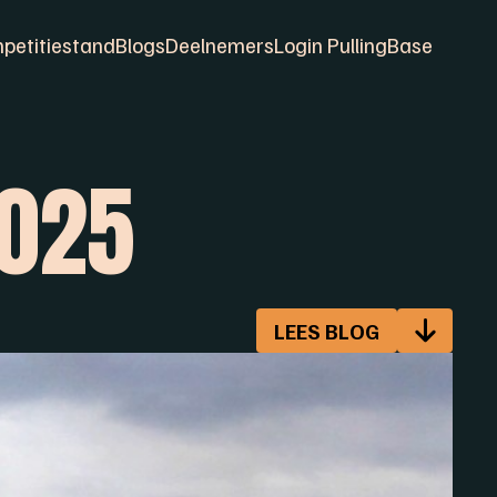
petitiestand
Blogs
Deelnemers
Login PullingBase
2025
LEES BLOG