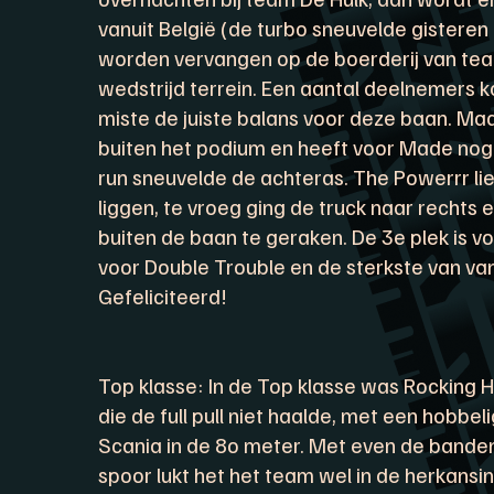
vanuit België (de turbo sneuvelde gistere
worden vervangen op de boerderij van te
wedstrijd terrein. Een aantal deelnemers k
miste de juiste balans voor deze baan. Ma
buiten het podium en heeft voor Made nog 
run sneuvelde de achteras. The Powerrr lie
liggen, te vroeg ging de truck naar rechts
buiten de baan te geraken. De 3e plek is v
voor Double Trouble en de sterkste van v
Gefeliciteerd!
Top klasse: In de Top klasse was Rocking H
die de full pull niet haalde, met een hobbe
Scania in de 8o meter. Met even de bande
spoor lukt het het team wel in de herkansing