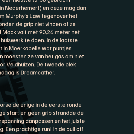
n in Nederhemert) en deze mag dan
am Murphy’s Law tegenover het
onden de grip niet vinden of ze
d Mack valt met 90,26 meter net
huiswerk te doen. In de laatste
t in Moerkapelle wat puntjes
 en moesten ze van het gas om niet
oor Veldhuizen. De tweede plek
andaag is Dreamcather.
orse de enige in de eerste ronde
lige start en geen grip strandde de
nspanning aanpassen en het juiste
. Een prachtige run! In de pull off