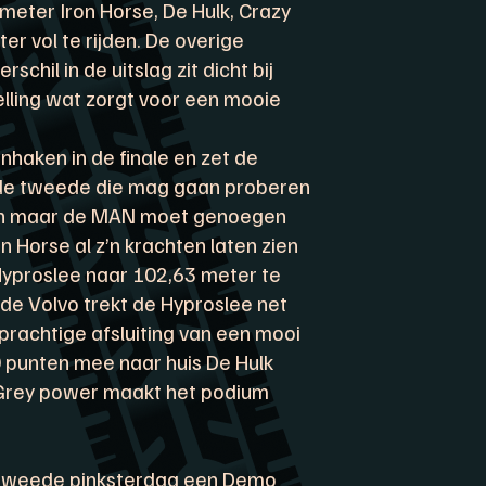
eter Iron Horse, De Hulk, Crazy
 vol te rijden. De overige
chil in de uitslag zit dicht bij
elling wat zorgt voor een mooie
haken in de finale en zet de
 de tweede die mag gaan proberen
an maar de MAN moet genoegen
 Horse al z’n krachten laten zien
Hyproslee naar 102,63 meter te
k de Volvo trekt de Hyproslee net
prachtige afsluiting van een mooi
 punten mee naar huis De Hulk
 Grey power maakt het podium
tweede pinksterdag een Demo