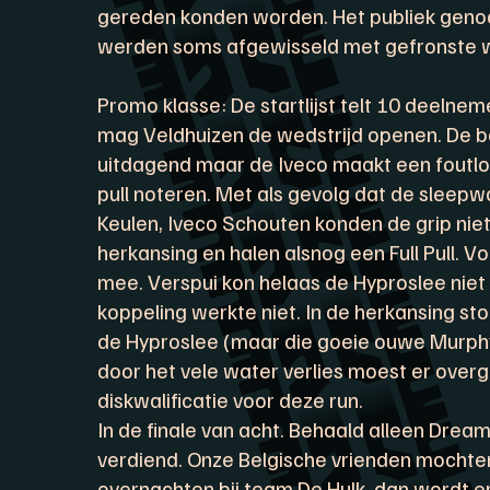
gereden konden worden. Het publiek genoo
werden soms afgewisseld met gefronste w
Promo klasse: De startlijst telt 10 deelnem
mag Veldhuizen de wedstrijd openen. De 
uitdagend maar de Iveco maakt een foutlo
pull noteren. Met als gevolg dat de sleepw
Keulen, Iveco Schouten konden de grip nie
herkansing en halen alsnog een Full Pull. V
mee. Verspui kon helaas de Hyproslee niet 
koppeling werkte niet. In de herkansing s
de Hyproslee (maar die goeie ouwe Murphy
door het vele water verlies moest er ove
diskwalificatie voor deze run.
In de finale van acht. Behaald alleen Dreamc
verdiend. Onze Belgische vrienden mocht
overnachten bij team De Hulk, dan wordt e