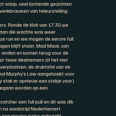
t volop, veel lachende gezichten
enkbrauwen van teleurstelling.
ers. Ronde de klok van 17.30 uur
baan die wachte was weer
ze run en we mogen de eerste full
agen blijft staan. Mad Mack, van
t vinden en komen terug voor de
oor twee deelnemers zit het niet
verplaatsen, de druktafel van de
tond Murphy’s Law aangehaakt voor
 stak er opnieuw een stokje voor)
rgegaan worden op een
atcher een full pull en dit was dik
en na wedstrijd Nederhemert
r een nieuwe turbo gebracht