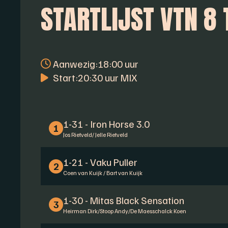
STARTLIJST VTN 8
Aanwezig:
18:00 uur
Start:
20:30 uur MIX
1-31 - Iron Horse 3.0
1
Jos Rietveld/ Jelle Rietveld
1-21 - Vaku Puller
2
Coen van Kuijk / Bart van Kuijk
1-30 - Mitas Black Sensation
3
Heirman Dirk/Stoop Andy/De Maesschalck Koen