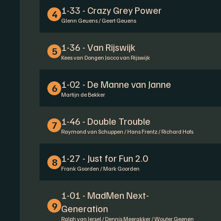
1-33 - Crazy Grey Power
4
Glenn Geuens / Geert Geuens
1-36 - Van Rijswijk
5
Kees van Dongen Jacco van Rijswijk
1-02 - De Manne van Janne
6
Martijn de Bekker
1-46 - Double Trouble
7
Raymond van Schuppen / Hans Frentz / Richard Hofs
1-27 - Just for Fun 2.0
8
Frank Goorden / Mark Goorden
1-01 - MadMen Next-
9
Generation
Ralph van Iersel / Dennis Meerakker / Wouter Geenen