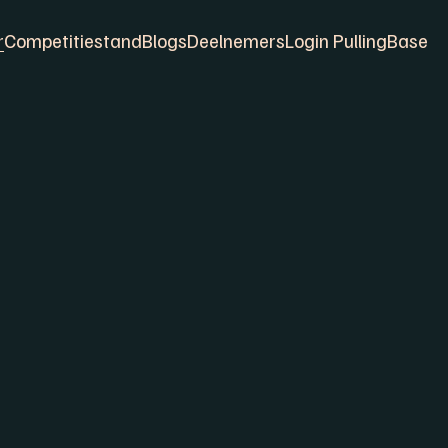
r
Competitiestand
Blogs
Deelnemers
Login PullingBase