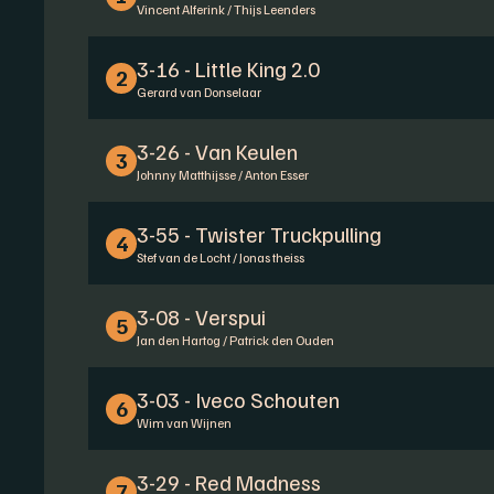
Vincent Alferink / Thijs Leenders
3-16 - Little King 2.0
2
Gerard van Donselaar
3-26 - Van Keulen
3
Johnny Matthijsse / Anton Esser
3-55 - Twister Truckpulling
4
Stef van de Locht / Jonas theiss
3-08 - Verspui
5
Jan den Hartog / Patrick den Ouden
3-03 - Iveco Schouten
6
Wim van Wijnen
3-29 - Red Madness
7