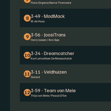
Floris Ongena/Senne Thomaere
3-49 - MadMack
8
M. de Haas
3-56 - JoosiTrans
9
Harry Joosen / Ann Sips
3-34 - Dreamcatcher
10
Kurt Lerno/Koen De Maesschalck
3-11 - Veldhuizen
11
Gerard
3-59 - Team van Mele
12
Thijs van Mele / Pascal D'Eer