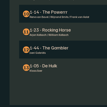
1-14 - The Powerrr
10
Rene van Bavel / Wijnand Smits / Frank van Aalst
1-23 - Rocking Horse
11
Arjan Kolbach / William Kolbach
1-44 - The Gambler
12
Joeri Gabriëls
1-05 - De Hulk
13
Klaas Soer