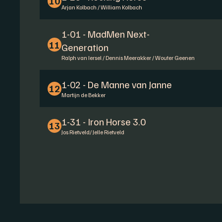
10
Arjan Kolbach / William Kolbach
1-01 - MadMen Next-
11
Generation
Ralph van Iersel / Dennis Meerakker / Wouter Geenen
1-02 - De Manne van Janne
12
Martijn de Bekker
1-31 - Iron Horse 3.0
13
Jos Rietveld/ Jelle Rietveld