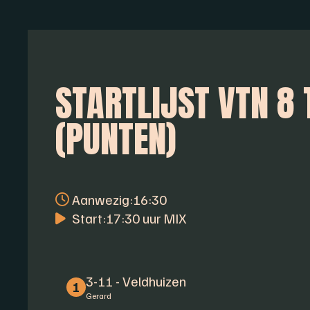
STARTLIJST VTN 8
(PUNTEN)
Aanwezig:
16:30
Start:
17:30 uur MIX
3-11 - Veldhuizen
1
Gerard