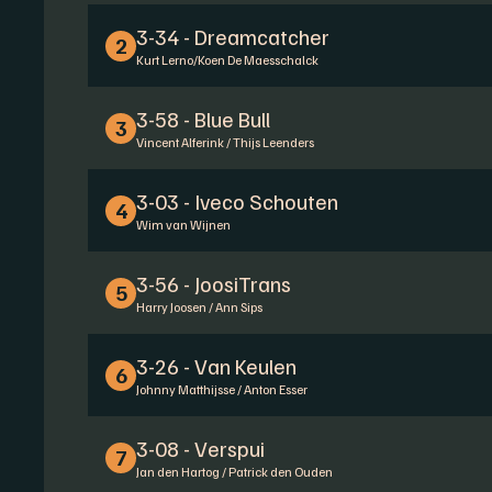
3-34 - Dreamcatcher
2
Kurt Lerno/Koen De Maesschalck
3-58 - Blue Bull
3
Vincent Alferink / Thijs Leenders
3-03 - Iveco Schouten
4
Wim van Wijnen
3-56 - JoosiTrans
5
Harry Joosen / Ann Sips
3-26 - Van Keulen
6
Johnny Matthijsse / Anton Esser
3-08 - Verspui
7
Jan den Hartog / Patrick den Ouden