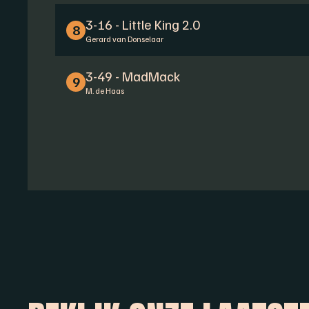
3-16 - Little King 2.0
8
Gerard van Donselaar
3-49 - MadMack
9
M. de Haas