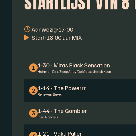
STARTLIJST VTN 8
Aanwezig:
17:00
Start:
18:00 uur MIX
1-30 - Mitas Black Sensation
1
Heirman Dirk/Stoop Andy/De Maesschalck Koen
1-14 - The Powerrr
2
Rene van Bavel
1-44 - The Gambler
3
Joeri Gabriëls
1-21 - Vaku Puller
4