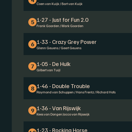
Coen van Kuijk / Bart van Kuijk
1-27 - Just for Fun 2.0
5
Frank Goorden / Mark Goorden
1-33 - Crazy Grey Power
6
Glenn Geuens / Geert Geuens
1-05 - De Hulk
7
Gilbert van Tuijl
1-46 - Double Trouble
8
Raymond van Schuppen / Hans Frentz / Richard Hofs
1-36 - Van Rijswijk
9
Kees van Dongen Jacco van Rijswijk
1-23 - Rocking Horse