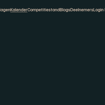
lagen
Kalender
Competitiestand
Blogs
Deelnemers
Login