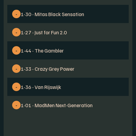
-
1-30 - Mitas Black Sensation
-
1-27 - Just for Fun 2.0
-
1-44 - The Gambler
-
1-33 - Crazy Grey Power
-
1-36 - Van Rijswijk
-
1-01 - MadMen Next-Generation