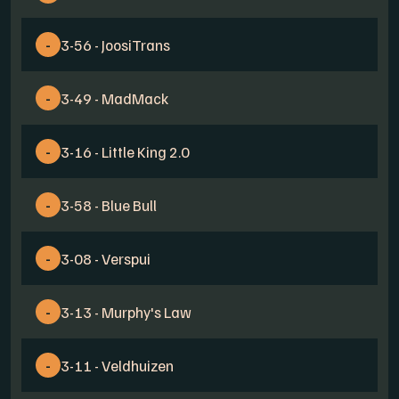
-
3-56 - JoosiTrans
-
3-49 - MadMack
-
3-16 - Little King 2.0
-
3-58 - Blue Bull
-
3-08 - Verspui
-
3-13 - Murphy's Law
-
3-11 - Veldhuizen