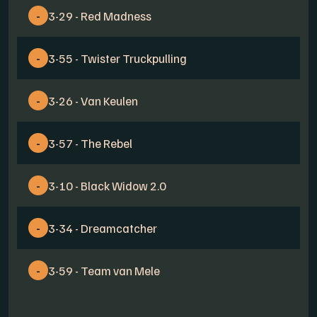
-
3-29 - Red Madness
-
3-55 - Twister Truckpulling
-
3-26 - Van Keulen
-
3-57 - The Rebel
-
3-10 - Black Widow 2.0
-
3-34 - Dreamcatcher
-
3-59 - Team van Mele