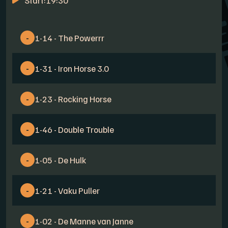
Start:
19:30
-
1-14 - The Powerrr
-
1-31 - Iron Horse 3.0
-
1-23 - Rocking Horse
-
1-46 - Double Trouble
-
1-05 - De Hulk
-
1-21 - Vaku Puller
-
1-02 - De Manne van Janne