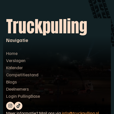
Truckpulling
Navigatie
Home
Verslagen
Kalender
Competitiestand
Blogs
Deelnemers
Login PullingBase
Meer informatie? Mail ons via
info@truckpulling.nl