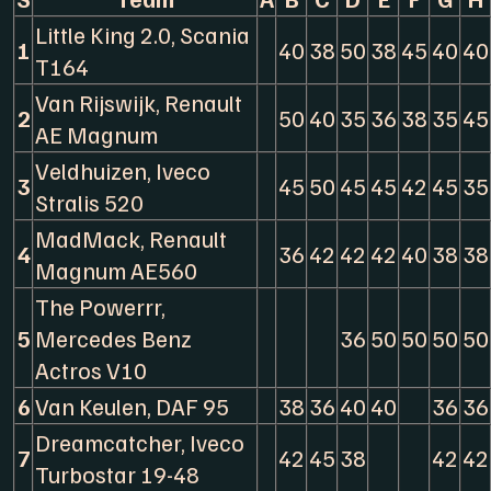
Little King 2.0, Scania
1
40
38
50
38
45
40
40
T164
Van Rijswijk, Renault
2
50
40
35
36
38
35
45
AE Magnum
Veldhuizen, Iveco
3
45
50
45
45
42
45
35
Stralis 520
MadMack, Renault
4
36
42
42
42
40
38
38
Magnum AE560
The Powerrr,
5
Mercedes Benz
36
50
50
50
50
Actros V10
6
Van Keulen, DAF 95
38
36
40
40
36
36
Dreamcatcher, Iveco
7
42
45
38
42
42
Turbostar 19-48