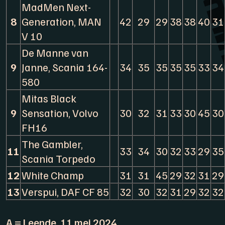
MadMen Next-
8
Generation, MAN
42
29
29
38
38
40
31
V 10
De Manne van
9
Janne, Scania 164-
34
35
35
35
35
33
34
580
Mitas Black
9
Sensation, Volvo
30
32
31
33
30
45
30
FH16
The Gambler,
11
33
34
30
32
33
29
35
Scania Torpedo
12
White Champ
31
31
45
29
32
31
29
13
Verspui, DAF CF 85
32
30
32
31
29
32
32
A = Leende, 11 mei 2024