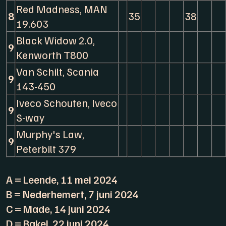
Red Madness, MAN
8
35
38
19.603
Black Widow 2.0,
9
Kenworth T800
Van Schilt, Scania
9
143-450
Iveco Schouten, Iveco
9
S-way
Murphy's Law,
9
Peterbilt 379
A = Leende, 11 mei 2024
B = Nederhemert, 7 juni 2024
C = Made, 14 juni 2024
D = Bakel, 22 juni 2024