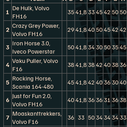
De Hulk, Volvo
1
35
41,8
33
45
42
50
50
FH16
Crazy Grey Power,
2
29
41,8
40
50
45
42
42
Volvo FH16
Iron Horse 3.0,
3
50
41,8
34
30
50
35
45
Iveco Powerstar
Vaku Puller, Volvo
4
38
41,8
38
42
40
38
36
F16
Rocking Horse,
5
45
41,8
42
40
36
30
40
Scania 164-480
Just for Fun 2.0,
6
40
41,8
36
36
31
36
38
Volvo FH16
Moaskanttrekkers,
7
36
33
50
34
34
34
33
Volvo F16