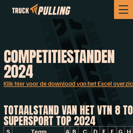
COMPETITIESTANDEN
2024
Klik hier voor de download van het Excel overzi
TOTAALSTAND VAN HET VTN 8 T
SUPERSPORT TOP 2024
S
Team
A
B
C
D
E
F
G
H