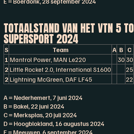
E = Boerdonk, 28 september 2024
TOTAALSTAND VAN HET VTN 5 T
SUPERSPORT 2024
S
Team
A
B
C
1
Mantrol Power, MAN Le220
30
30
2
Little Rocket 2.0, International S1600
25
2
Lightning McGreen, DAF LF45
22
A = Nederhemert, 7 juni 2024
B = Bakel, 22 juni 2024
C = Merksplas, 20 juli 2024
D = Hoogblokland, 16 augustus 2024
E = Meeuwen, 6 september 2024