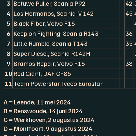
3
Betuwe Puller, Scania P92
42
4
Los Hermanos, Scania M142
45
5
Black Fiber, Volvo F16
6
Keep on Fighting, Scania R143
36
7
Little Rumble, Scania T143
35
8
Super Diesel, Scania R142H
9
Bramos Repair, Volvo F16
38
10
Red Giant, DAF CF85
11
Team Powerstar, Iveco Eurostar
A = Leende, 11 mei 2024
B = Renswoude, 14 juni 2024
C = Werkhoven, 2 augustus 2024
D = Montfoort, 9 augustus 2024